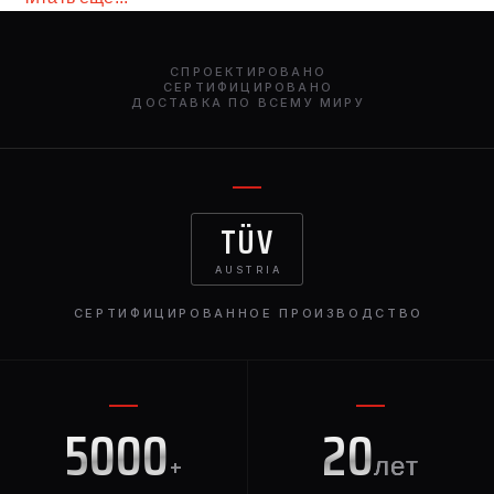
роскошь Rolls-Royce, добавляя при этом более
спортивный, вдохновленный производительностью
облик. Доступные по всему миру, эти карбоновые
СПРОЕКТИРОВАНО
боковые накладки — идеальное обновление для тех,
СЕРТИФИЦИРОВАНО
ДОСТАВКА ПО ВСЕМУ МИРУ
кто стремится к эксклюзивности, престижу и
передовому мастерству.
TÜV
AUSTRIA
СЕРТИФИЦИРОВАННОЕ ПРОИЗВОДСТВО
5000
20
+
лет