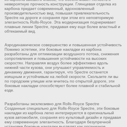
невероятную прочность конструкции. Глянцевая отделка из
карбона придает современный, вдохновленный
производительностью вид, повышая привлекательность
Spectre на дороге и сохраняя при этом его неповторимую
элегантность Rolls-Royce. Эта модернизация подчеркивает
плавные линии Spectre, придавая ему еще более властный и
обтекаемый вид.
Аэродинамическое совершенство и повышенная устойчивость
Помимо эстетики, эти боковые накладки из карбона
разработаны для оптимизации воздушного потока, снижения
сопротивления и повышения устойчивости на высоких
скоростях. Направляя воздух более эффективно вдоль
нижней части кузова, они улучшают управляемость и
динамику движения, гарантируя, что Spectre останется
изящным и устойчивым на любой скорости. Скользите ли вы
по городским улицам или мчитесь по открытой дороге, эти
боковые накладки способствуют более плавной и стабильной
езде.
Разработаны эксклюзивно для Rolls-Royce Spectre
Созданные специально для Rolls-Royce Spectre, эти боковые
накладки из карбона легко интегрируются в оригинальный
кузов автомобиля, сохраняя его культовый дизайн и придавая
ему современную элегантность. Благодаря безупречной
установке боковые накладки выглядят как органичное