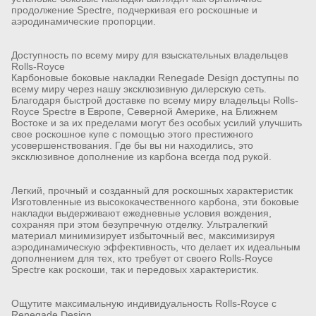
продолжение Spectre, подчеркивая его роскошные и
аэродинамические пропорции.
Доступность по всему миру для взыскательных владельцев
Rolls-Royce
Карбоновые боковые накладки Renegade Design доступны по
всему миру через нашу эксклюзивную дилерскую сеть.
Благодаря быстрой доставке по всему миру владельцы Rolls-
Royce Spectre в Европе, Северной Америке, на Ближнем
Востоке и за их пределами могут без особых усилий улучшить
свое роскошное купе с помощью этого престижного
усовершенствования. Где бы вы ни находились, это
эксклюзивное дополнение из карбона всегда под рукой.
Легкий, прочный и созданный для роскошных характеристик
Изготовленные из высококачественного карбона, эти боковые
накладки выдерживают ежедневные условия вождения,
сохраняя при этом безупречную отделку. Ультралегкий
материал минимизирует избыточный вес, максимизируя
аэродинамическую эффективность, что делает их идеальным
дополнением для тех, кто требует от своего Rolls-Royce
Spectre как роскоши, так и передовых характеристик.
Ощутите максимальную индивидуальность Rolls-Royce с
Renegade Design