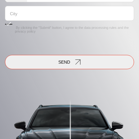
By clicking the "Submit" button, I agree to the
data processing rules
and the
privacy policy
SEND