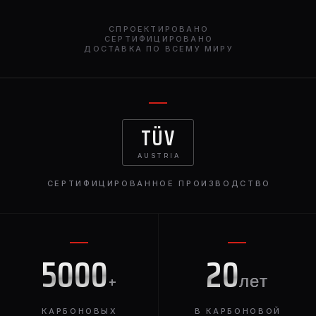
Сплиттер BMW X5M F95 добавляет облику авто
брутальности, делая его более заметным. Губа может
СПРОЕКТИРОВАНО
быть выполнена как под покрас, так и в карбоне.
СЕРТИФИЦИРОВАНО
ДОСТАВКА ПО ВСЕМУ МИРУ
TÜV
AUSTRIA
СЕРТИФИЦИРОВАННОЕ ПРОИЗВОДСТВО
5000
20
+
лет
КАРБОНОВЫХ
В КАРБОНОВОЙ