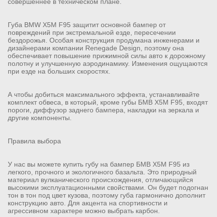
совершеннее в техническом плане.
Губа BMW X5M F95 защитит основной бампер от
повреждений при экстремальной езде, пересечении
бездорожья. Особая конструкция продумана инженерами и
дизайнерами компании Renegade Design, поэтому она
обеспечивает повышение прижимной силы авто к дорожному
полотну и улучшенную аэродинамику. Изменения ощущаются
при езде на больших скоростях.
А чтобы добиться максимального эффекта, устанавливайте
комплект обвеса, в который, кроме губы БМВ Х5М F95, входят
пороги, диффузор заднего бампера, накладки на зеркала и
другие компоненты.
Правила выбора
У нас вы можете купить губу на бампер БМВ X5M F95 из
легкого, прочного и экологичного базальта. Это природный
материал вулканического происхождения, отличающийся
высокими эксплуатационными свойствами. Он будет подогнан
тон в тон под цвет кузова, поэтому губа гармонично дополнит
конструкцию авто. Для акцента на спортивности и
агрессивном характере можно выбрать карбон.