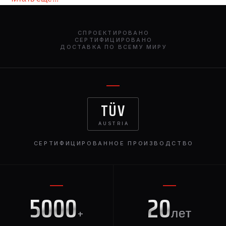
Более того, спойлер прекрасно подходит к экстерьеру
автомобиля и отлично дополняет его, а
высококачественные материалы гарантируют
СПРОЕКТИРОВАНО
долговечность детали.
СЕРТИФИЦИРОВАНО
ДОСТАВКА ПО ВСЕМУ МИРУ
TÜV
AUSTRIA
СЕРТИФИЦИРОВАННОЕ ПРОИЗВОДСТВО
5000
20
+
лет