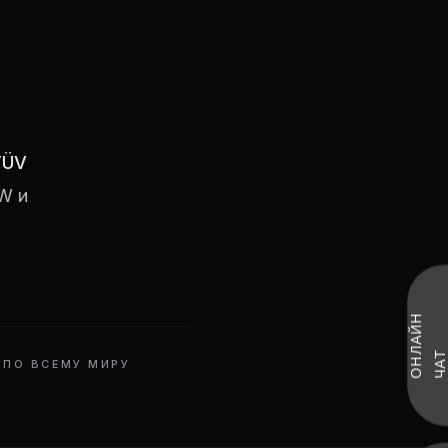
TÜV
W и
О
Н
Л
А
Й
Н
Ч
А
Т
 ПО ВСЕМУ МИРУ