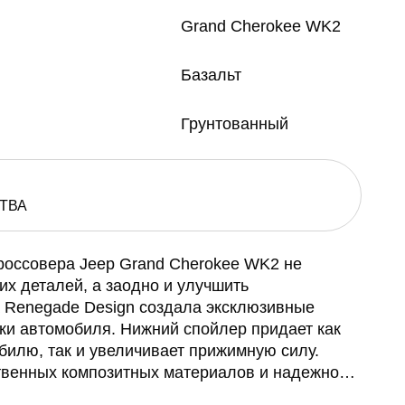
Grand Cherokee WK2
Базальт
Грунтованный
ТВА
россовера Jeep Grand Cherokee WK2 не
их деталей, а заодно и улучшить
 Renegade Design создала эксклюзивные
ки автомобиля. Нижний спойлер придает как
билю, так и увеличивает прижимную силу.
твенных композитных материалов и надежно
ний спойлер для Jeep GC WK2 прослужит