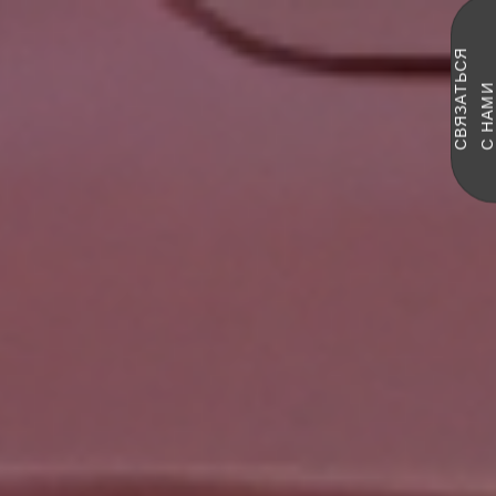
С
В
Я
З
А
Ь
С
Я
С
Н
А
М
Т
И