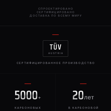
дизайн представительного кроссовера накладывает
СПРОЕКТИРОВАНО
определенные ограничения на внешний вид
СЕРТИФИЦИРОВАНО
ДОСТАВКА ПО ВСЕМУ МИРУ
спойлера. Только строгие линии и утонченные края.
При желании его можно окрасить под цвет корпуса
или заказать спойлер в карбоновом исполнении.
Спойлер отсекает воздушные потоки, идущие снизу,
снижая степень загрязненности стекла.
TÜV
AUSTRIA
СЕРТИФИЦИРОВАННОЕ ПРОИЗВОДСТВО
5000
20
+
лет
КАРБОНОВЫХ
В КАРБОНОВОЙ