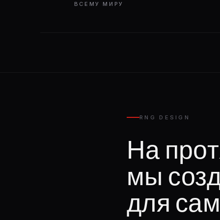
ВСЕМУ МИРУ
RNG DESIGN
На прот
мы соз
для сам