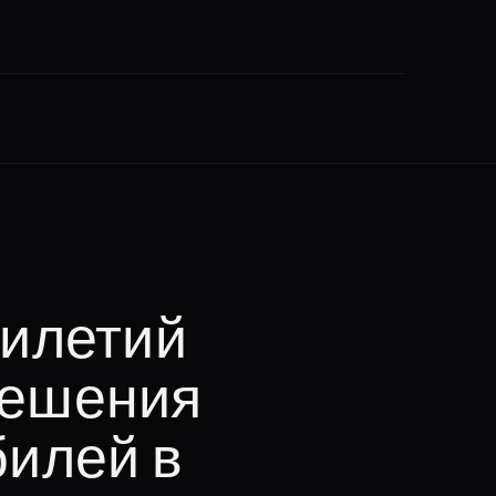
тилетий
решения
билей в