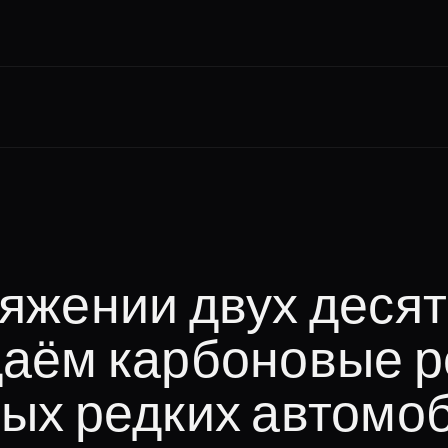
яжении двух деся
даём карбоновые 
ых редких автомо