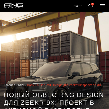
0
RU
Главная
Блог
Новый обвес RNG Design для Zeekr 9X: проект в активной разработке — и предзаказ уже открыт
НОВЫЙ ОБВЕС RNG DESIGN
ДЛЯ ZEEKR 9X: ПРОЕКТ В