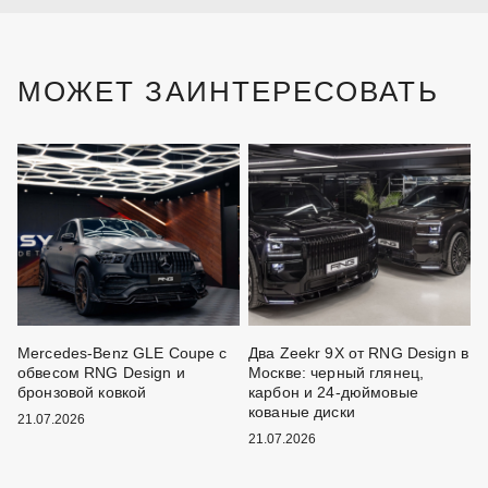
МОЖЕТ ЗАИНТЕРЕСОВАТЬ
Mercedes-Benz GLE Coupe с
Два Zeekr 9X от RNG Design в
M
обвесом RNG Design и
Москве: черный глянец,
F
и
бронзовой ковкой
карбон и 24-дюймовые
D
кованые диски
б
21.07.2026
21.07.2026
2