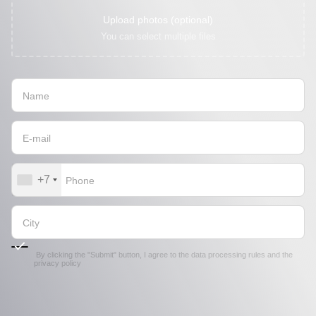
Upload photos (optional)
You can select multiple files
+7
By clicking the "Submit" button, I agree to the
data processing rules
and the
privacy policy