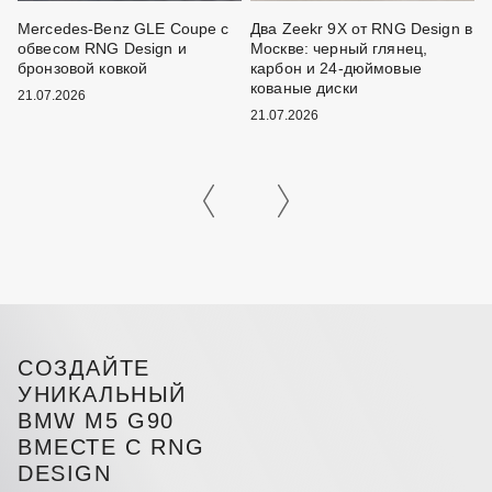
Mercedes-Benz GLE Coupe с
Два Zeekr 9X от RNG Design в
M
обвесом RNG Design и
Москве: черный глянец,
F
и
бронзовой ковкой
карбон и 24-дюймовые
D
кованые диски
б
21.07.2026
21.07.2026
2
СОЗДАЙТЕ
УНИКАЛЬНЫЙ
BMW M5 G90
ВМЕСТЕ С RNG
DESIGN