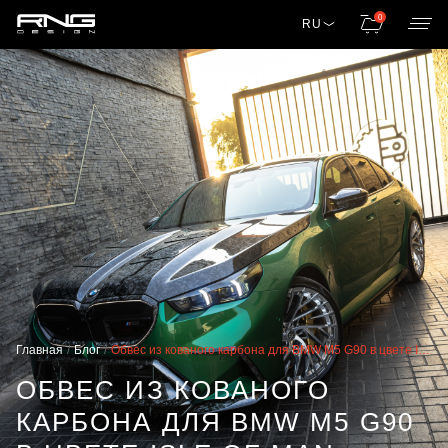
0
RU
Главная
Блог
Обвес из кованого карбона для BMW M5 G90 в цвете Isle of Man Green
ОБВЕС ИЗ КОВАНОГО
КАРБОНА ДЛЯ BMW M5 G90