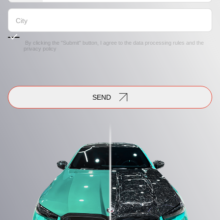
By clicking the "Submit" button, I agree to the
data processing rules
and the
privacy policy
SEND