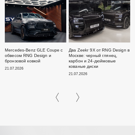
Mercedes-Benz GLE Coupe с
Два Zeekr 9X от RNG Design в
M
обвесом RNG Design и
Москве: черный глянец,
F
и
бронзовой ковкой
карбон и 24-дюймовые
D
кованые диски
б
21.07.2026
21.07.2026
2