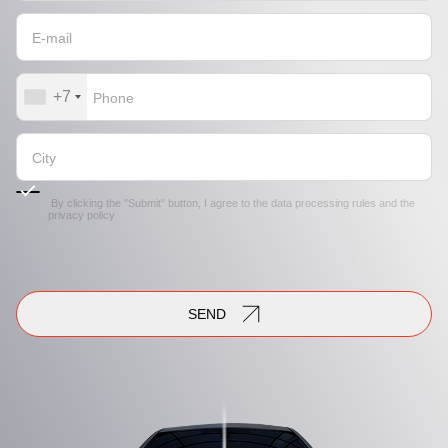
+7
By clicking the "Submit" button, I agree to the
data processing rules
and the
privacy policy
SEND