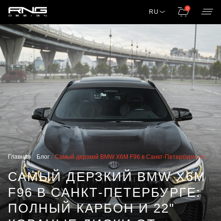
0
RU
Главная
Блог
Самый дерзкий BMW X6M F96 в Санкт-Петербурге: полный карбон и 22″ кованые диски от Renegade Design
САМЫЙ ДЕРЗКИЙ BMW X6M
F96 В САНКТ-ПЕТЕРБУРГЕ:
ПОЛНЫЙ КАРБОН И 22"