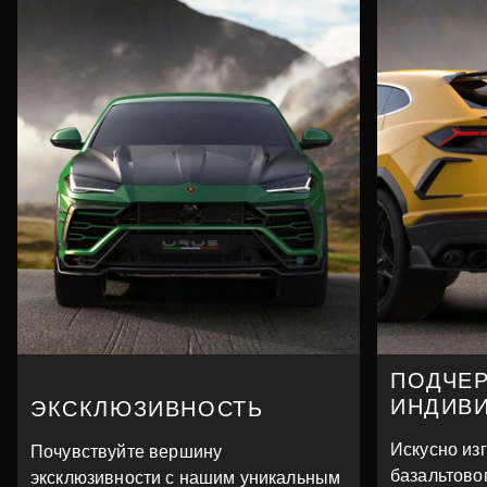
ПОДЧЕ
ИНДИВ
ЭКСКЛЮЗИВНОСТЬ
Искусно из
Почувствуйте вершину
базальтово
эксклюзивности с нашим уникальным