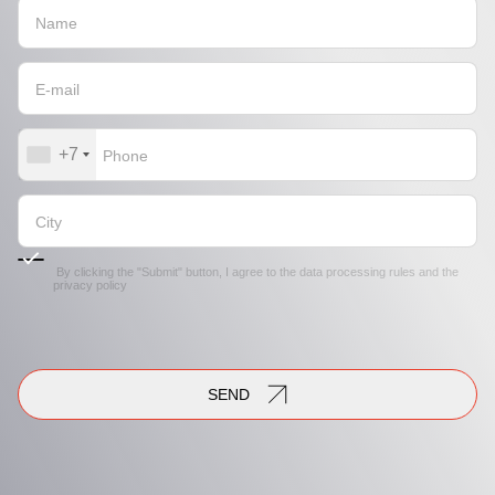
+7
By clicking the "Submit" button, I agree to the
data processing rules
and the
privacy policy
SEND