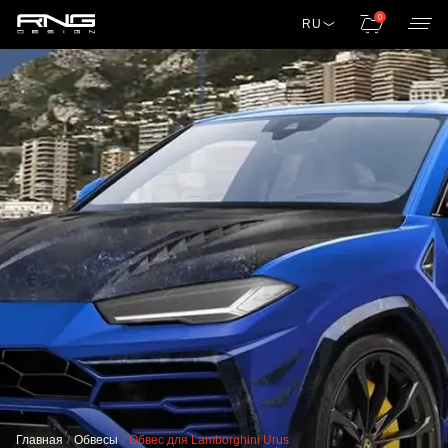
0
RU
Главная
Обвесы
Обвес для Lamborghini Urus