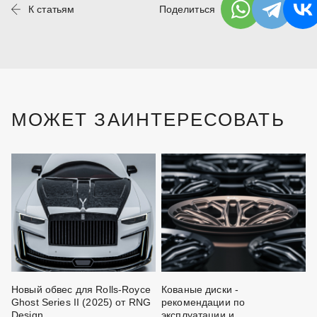
К статьям
Поделиться
МОЖЕТ ЗАИНТЕРЕСОВАТЬ
I
Новый обвес для Rolls-Royce
Кованые диски -
Ч
W
Ghost Series II (2025) от RNG
рекомендации по
о
Design
эксплуатации и