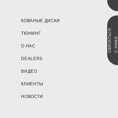
КОВАНЫЕ ДИСКИ
С
В
Я
З
А
Ь
С
Я
С
Н
А
М
ТЮНИНГ
Т
И
О НАС
DEALERS
ВИДЕО
КЛИЕНТЫ
НОВОСТИ