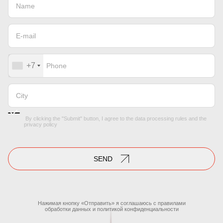
+7
By clicking the "Submit" button, I agree to the
data processing rules
and the
privacy policy
SEND
Нажимая кнопку «Отправить» я соглашаюсь с правилами
обработки данных
и
политикой конфиденциальности