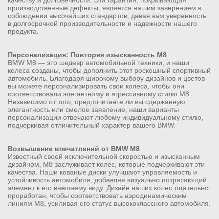
качеству и долговечности. Эта гарантия, покрывающая
производственные дефекты, является нашим заверением в
соблюдении высочайших стандартов, давая вам уверенность
в долгосрочной производительности и надежности нашего
продукта.
Персонализация: Повторяя изысканность M8
BMW M8 — это шедевр автомобильной техники, и наши
колеса созданы, чтобы дополнить этот роскошный спортивный
автомобиль. Благодаря широкому выбору дизайнов и цветов
вы можете персонализировать свои колеса, чтобы они
соответствовали элегантному и агрессивному стилю M8.
Независимо от того, предпочитаете ли вы сдержанную
элегантность или смелое заявление, наши варианты
персонализации отвечают любому индивидуальному стилю,
подчеркивая отличительный характер вашего BMW.
Возвышение впечатлений от BMW M8
Известный своей исключительной скоростью и изысканным
дизайном, M8 заслуживает колес, которые подчеркивают эти
качества. Наши кованые диски улучшают управляемость и
устойчивость автомобиля, добавляя визуально потрясающий
элемент к его внешнему виду. Дизайн наших колес тщательно
проработан, чтобы соответствовать аэродинамическим
линиям M8, усиливая его статус высококлассного автомобиля.