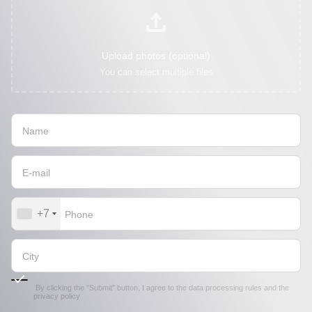
Upload photos (optional)
You can select multiple files
+7
By clicking the "Submit" button, I agree to the
data processing rules
and the
privacy policy