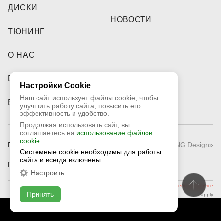
ДИСКИ
НОВОСТИ
ТЮНИНГ
О НАС
DEALERS
Настройки Cookie
Наш сайт использует файлы cookie, чтобы
ВИДЕО
улучшить работу сайта, повысить его
эффективность и удобство.
Продолжая использовать сайт, вы
соглашаетесь на
использование файлов
cookie.
Публичная оферта
© 2026 «RNG Design»
Системные cookie необходимы для работы
сайта и всегда включены.
Политика конфиденциальности
Настроить
This site is protected by reCAPTCHA and the Google
Privacy Policy
and
Terms of Service
Принять
apply
СВЯЗАТЬСЯ С НАМИ
ОНЛАЙН ЧАТ