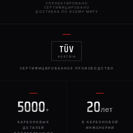
СПРОЕКТИРОВАНО
ходьбе. Сделайте заявление с каждой поездкой,
СЕРТИФИЦИРОВАНО
ДОСТАВКА ПО ВСЕМУ МИРУ
выбрав наши напольные коврики, изготовленные по
индивидуальному заказу, чтобы подчеркнуть
элегантность вашего BMW XM.
TÜV
AUSTRIA
СЕРТИФИЦИРОВАННОЕ ПРОИЗВОДСТВО
5000
20
+
лет
КАРБОНОВЫХ
В КАРБОНОВОЙ
ДЕТАЛЕЙ
ИНЖЕНЕРИИ