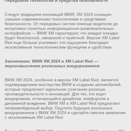
Передовые технологии и средства безопасности
Следуя традициям инноваций BMW, XM 2024 оснащен
самыми современными технологиями и средствами
безопасности. От передовых систем помощи водителю до
интуитивно понятных информационно-развлекательных
интерфейсов — BMW XM гарантирует, что каждая поездка
будет безопасной, связанной и приятной. Версия XM Label
Red еще больше усиливает эти ощущения благодаря
эксклюзивным технологическим функциям и удобствам.
Заключение:
BMW XM 2024 и XM Label Red —
переосмысление роскошных внедорожников
BMW XM 2024, особенно в версии XM Label Red, является
подтверждением мастерства BMW в создании автомобилей,
которые предлагают идеальное сочетание роскоши,
производительности и инноваций. Для тех, кто ищет
внедорожник, отличающийся дизайном, комфортом и
динамикой вождения, BMW XM и XM Label Red предлагают
непревзойденный выбор. Ощутите будущее роскошных
внедорожников с BMW XM 2024 и сделайте смелое заявление
с эксклюзивным XM Label Red.