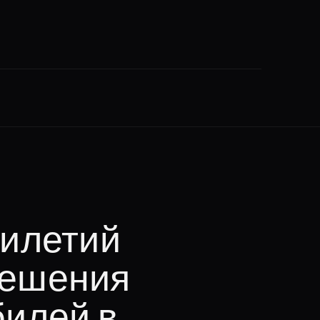
тилетий
решения
билей в