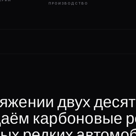
ЕРИИ
ПРОИЗВОДСТВО
яжении двух деся
даём карбоновые 
ых редких автомо