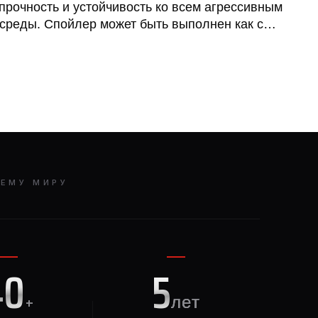
прочность и устойчивость ко всем агрессивным
реды. Спойлер может быть выполнен как с
карбонового волокна, так и в кованом
СЕМУ МИРУ
40
5
+
лет