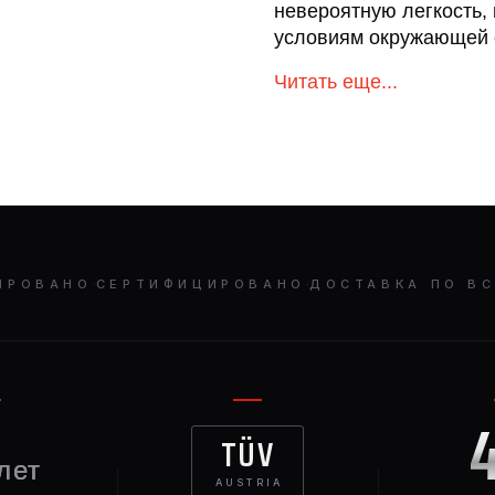
невероятную легкость, 
условиям окружающей с
классическим рисунком 
Читать еще...
исполнении
ИРОВАНО
·
СЕРТИФИЦИРОВАНО
·
ДОСТАВКА ПО В
TÜV
лет
AUSTRIA