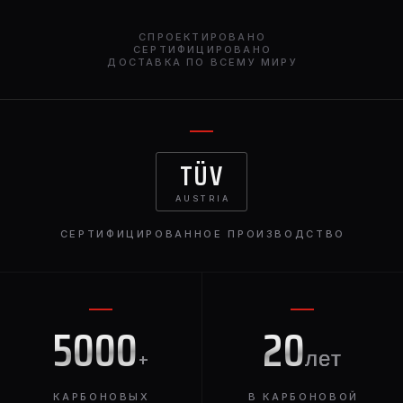
галерее выше. Данные изделия демонстрирует
статус, долговечность, термостойкость и относительно
СПРОЕКТИРОВАНО
небольшой вес. Карбоновый капот монтируется
СЕРТИФИЦИРОВАНО
ДОСТАВКА ПО ВСЕМУ МИРУ
вместо родного на заводские петли. При установке
особое внимание обращается на регулировку петель
для полной совместимости и ровных зазоров.
TÜV
AUSTRIA
СЕРТИФИЦИРОВАННОЕ ПРОИЗВОДСТВО
5000
20
+
лет
КАРБОНОВЫХ
В КАРБОНОВОЙ