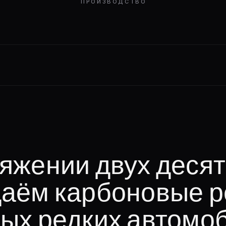
ПРОИЗВОДСТВО
яжении двух деся
даём карбоновые 
ых редких автомо