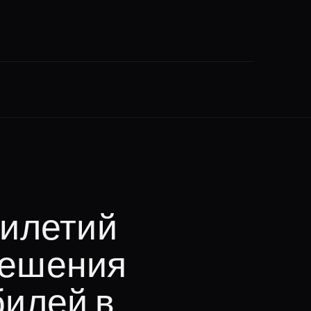
тилетий
решения
билей в