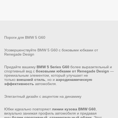
Пороги для BMW 5 G60
Усовершенствуйте BMW 5 G60 с боковыми юбками от
Renegade Design
Придайте вашему
BMW 5 Series G60
более выразительный и
спортивный вид с
боковыми юбками от Renegade Design
—
премиальным элементом, который улучшает не
только
внешний стиль
, но и
аэродинамическую
эффективность
автомобиля.
Элегантный дизайн с акцентом на динамику
Юбки идеально повторяют
линии кузова BMW G60
,
визуально занижая профиль автомобиля и придавая
ему
более спортивный, стремительный облик
. Этот