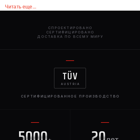
Идеально подходящие для G-Class W463, эти вставки
Читать еще...
являются необходимым обновлением для более
изысканного и агрессивного внешнего вида.
Карбоновые вставки в дверные ручки, доступные по
СПРОЕКТИРОВАНО
всему миру, придают роскошный и
СЕРТИФИЦИРОВАНО
ДОСТАВКА ПО ВСЕМУ МИРУ
высокопроизводительный вид вашему Mercedes G-
Wagon.
TÜV
AUSTRIA
СЕРТИФИЦИРОВАННОЕ ПРОИЗВОДСТВО
5000
20
+
лет