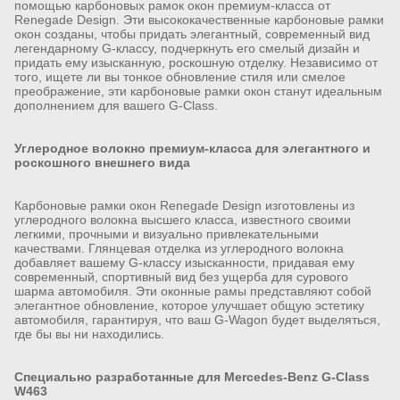
помощью карбоновых рамок окон премиум-класса от
Renegade Design. Эти высококачественные карбоновые рамки
окон созданы, чтобы придать элегантный, современный вид
легендарному G-классу, подчеркнуть его смелый дизайн и
придать ему изысканную, роскошную отделку. Независимо от
того, ищете ли вы тонкое обновление стиля или смелое
преображение, эти карбоновые рамки окон станут идеальным
дополнением для вашего G-Class.
Углеродное волокно премиум-класса для элегантного и
роскошного внешнего вида
Карбоновые рамки окон Renegade Design изготовлены из
углеродного волокна высшего класса, известного своими
легкими, прочными и визуально привлекательными
качествами. Глянцевая отделка из углеродного волокна
добавляет вашему G-классу изысканности, придавая ему
современный, спортивный вид без ущерба для сурового
шарма автомобиля. Эти оконные рамы представляют собой
элегантное обновление, которое улучшает общую эстетику
автомобиля, гарантируя, что ваш G-Wagon будет выделяться,
где бы вы ни находились.
Специально разработанные для Mercedes-Benz G-Class
W463