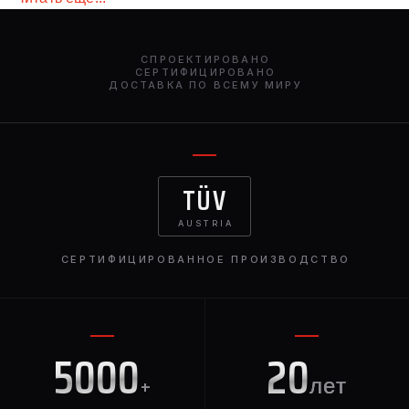
оконные рамы — идеальное обновление для более
изысканного и агрессивного вида. Доступные по
всему миру, они привносят в ваш G-Class изысканное
СПРОЕКТИРОВАНО
сочетание роскоши и производительности.
СЕРТИФИЦИРОВАНО
ДОСТАВКА ПО ВСЕМУ МИРУ
TÜV
AUSTRIA
СЕРТИФИЦИРОВАННОЕ ПРОИЗВОДСТВО
5000
20
+
лет