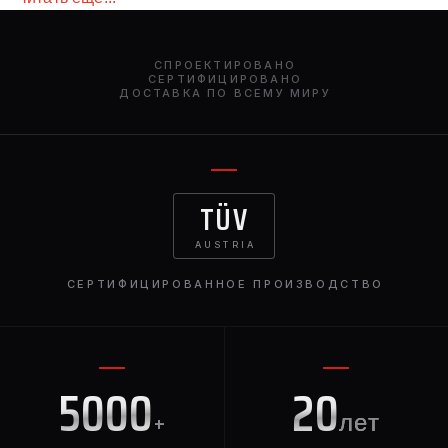
всяких сомнений отлично смотрятся на автомобиле и
подчёркивают его спортивный нрав, этот элемент
точно обратит внимание на ваш автомобиль и
СПРОЕКТИРОВАНО
выделит его из толпы.
СЕРТИФИЦИРОВАНО
ДОСТАВКА ПО ВСЕМУ МИРУ
TÜV
AUSTRIA
СЕРТИФИЦИРОВАННОЕ ПРОИЗВОДСТВО
5000
20
+
лет